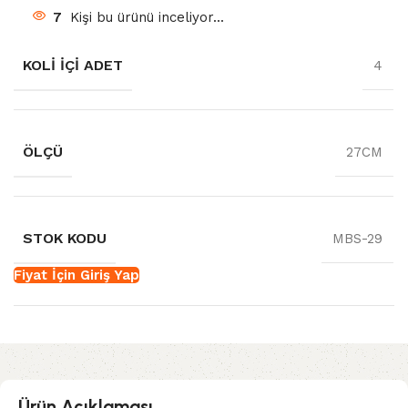
7
Kişi bu ürünü inceliyor...
KOLI İÇI ADET
4
ÖLÇÜ
27CM
STOK KODU
MBS-29
Fiyat İçin Giriş Yap
Ürün Açıklaması