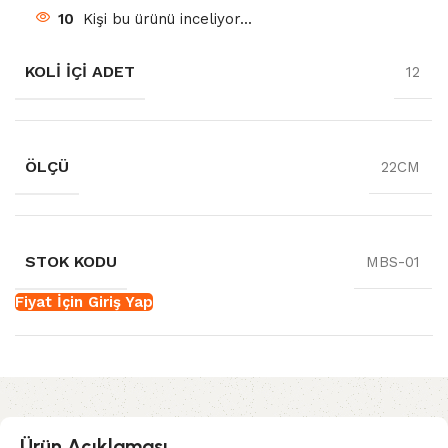
10
Kişi bu ürünü inceliyor...
KOLI İÇI ADET
12
ÖLÇÜ
22CM
STOK KODU
MBS-01
Fiyat İçin Giriş Yap
Ürün Açıklaması