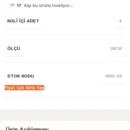
17
Kişi bu ürünü inceliyor...
KOLI İÇI ADET
4
ÖLÇÜ
28CM
STOK KODU
MBS-09
Fiyat İçin Giriş Yap
Ürün Açıklaması