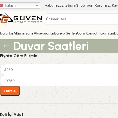
Turkish
Hakkımızda
İletişim
Showroom
Kurumsal Kay
bajurlar
Alüminyum Aksesuarlar
Banyo Setleri
Cam Konsol Takımları
D
Duvar Saatleri
Fiyata Göre Filtrele
Filtrele
Koli İçi Adet