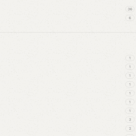
36
6
1
1
1
1
1
1
1
3
2