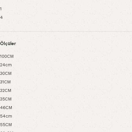
1
4
Ölçüler
100CM
24cm
30CM
31CM
32CM
35CM
46CM
54cm
55CM