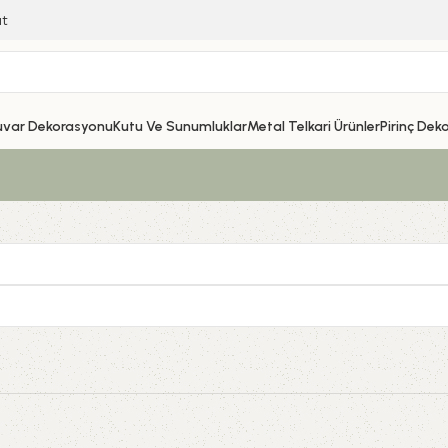
ıt
uvar Dekorasyonu
Kutu Ve Sunumluklar
Metal Telkari Ürünler
Pirinç Dek