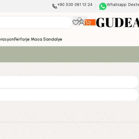
+90 530 061 13 24
Whatsapp Dest
orasyon
Ferforje Masa Sandalye