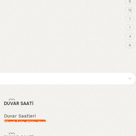
6
12
1
1
4
6
DUVAR SAATİ
Duvar Saatleri
Fiyat İçin Giriş Yap
İncele