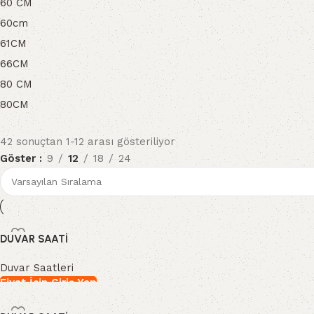
60 CM
60cm
61CM
66CM
80 CM
80CM
42 sonuçtan 1-12 arası gösteriliyor
Göster
9
12
18
24
Ayın Ürünü
%10 İndirim Fırsatını Kaçırma
Hemen İncele
DUVAR SAATİ
Duvar Saatleri
Fiyat İçin Giriş Yap
İncele