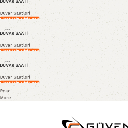
DUVAR SAATİ
Duvar Saatleri
Fiyat İçin Giriş Yap
İncele
DUVAR SAATİ
Duvar Saatleri
Fiyat İçin Giriş Yap
İncele
DUVAR SAATİ
Duvar Saatleri
Fiyat İçin Giriş Yap
Read
İncele
More