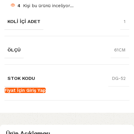
4
Kişi bu ürünü inceliyor...
KOLI İÇI ADET
1
ÖLÇÜ
61CM
STOK KODU
DG-52
Fiyat İçin Giriş Yap
Ürün Açıklaması