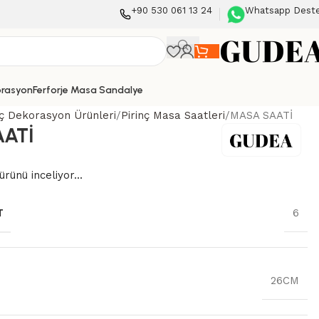
+90 530 061 13 24
Whatsapp Dest
orasyon
Ferforje Masa Sandalye
nç Dekorasyon Ürünleri
Pirinç Masa Saatleri
MASA SAATİ
ATİ
ürünü inceliyor...
T
6
26CM