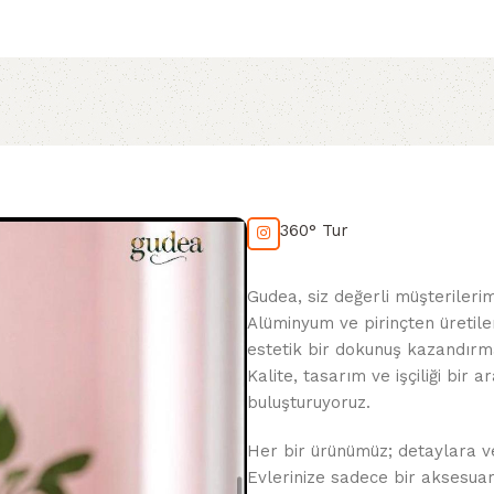
360° Tur
Gudea, siz değerli müşterileri
Alüminyum ve pirinçten üretile
estetik bir dokunuş kazandırma
Kalite, tasarım ve işçiliği bir
buluşturuyoruz.
Her bir ürünümüz; detaylara veri
Evlerinize sadece bir aksesua