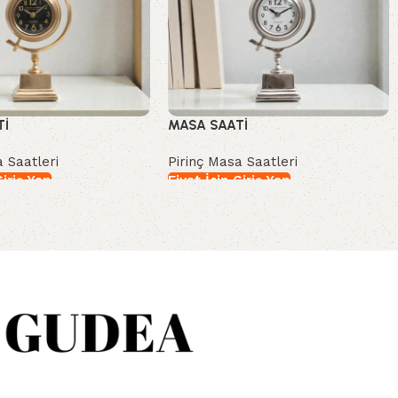
Tİ
MASA SAATİ
a Saatleri
Pirinç Masa Saatleri
Giriş Yap
Fiyat İçin Giriş Yap
İncele