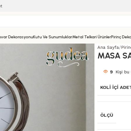
ıt
uvar Dekorasyonu
Kutu Ve Sunumluklar
Metal Telkari Ürünler
Pirinç Dek
Ana Sayfa
Piri
MASA SA
9
Kişi bu 
KOLI İÇI ADE
ÖLÇÜ