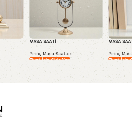
MASA SAATİ
MASA SAA
Pirinç Masa Saatleri
Pirinç Mas
Fiyat İçin Giriş Yap
Fiyat İçin 
İncele
İncele