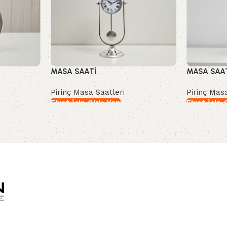
MASA SAATİ
MASA SAA
Pirinç Masa Saatleri
Pirinç Mas
Fiyat İçin Giriş Yap
Fiyat İçin 
İncele
İncele