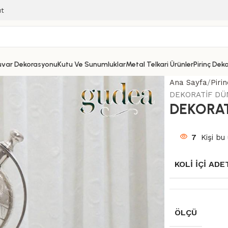
ıt
uvar Dekorasyonu
Kutu Ve Sunumluklar
Metal Telkari Ürünler
Pirinç Dek
Ana Sayfa
Piri
DEKORATİF DÜ
DEKORAT
7
Kişi bu 
KOLI İÇI ADE
ÖLÇÜ