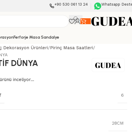
+90 530 061 13 24
Whatsapp Dest
orasyon
Ferforje Masa Sandalye
nç Dekorasyon Ürünleri
Pirinç Masa Saatleri
NYA
İF DÜNYA
ürünü inceliyor...
T
6
28CM