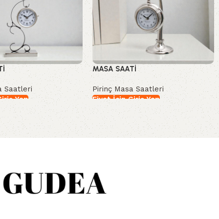
Tİ
MASA SAATİ
a Saatleri
Pirinç Masa Saatleri
Giriş Yap
Fiyat İçin Giriş Yap
İncele