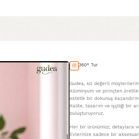
360° Tur
Gudea, siz değerli müşterileri
Alüminyum ve pirinçten üretile
estetik bir dokunuş kazandırma
Kalite, tasarım ve işçiliği bir
buluşturuyoruz.
Her bir ürünümüz; detaylara veri
Evlerinize sadece bir aksesua