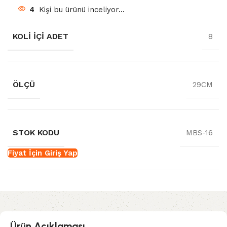
4
Kişi bu ürünü inceliyor...
KOLI İÇI ADET
8
ÖLÇÜ
29CM
STOK KODU
MBS-16
Fiyat İçin Giriş Yap
Ürün Açıklaması