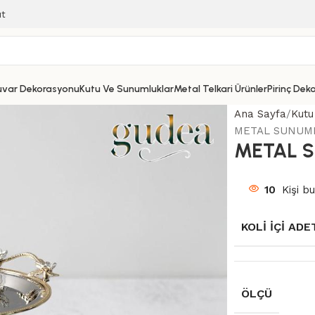
ıt
uvar Dekorasyonu
Kutu Ve Sunumluklar
Metal Telkari Ürünler
Pirinç Dek
Ana Sayfa
Kutu
METAL SUNUM
METAL 
10
Kişi bu
KOLI İÇI ADE
ÖLÇÜ