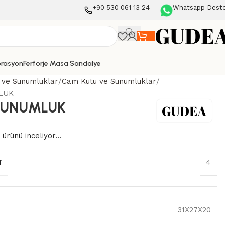
+90 530 061 13 24
Whatsapp Dest
orasyon
Ferforje Masa Sandalye
 ve Sunumluklar
Cam Kutu ve Sunumluklar
LUK
SUNUMLUK
 ürünü inceliyor...
T
4
31X27X20