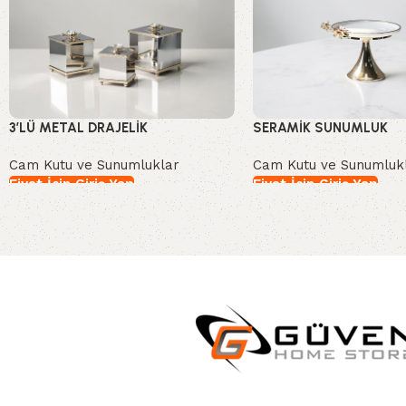
3’LÜ METAL DRAJELİK
SERAMİK SUNUMLUK
Cam Kutu ve Sunumluklar
Cam Kutu ve Sunumluk
Fiyat İçin Giriş Yap
Fiyat İçin Giriş Yap
İncele
İncele
Read More