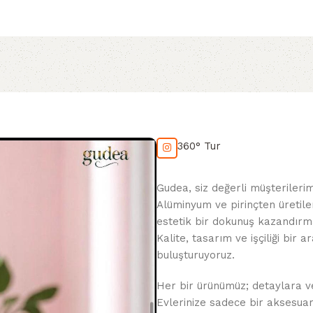
360° Tur
Gudea, siz değerli müşterileri
Alüminyum ve pirinçten üretile
estetik bir dokunuş kazandırma
Kalite, tasarım ve işçiliği bir
buluşturuyoruz.
Her bir ürünümüz; detaylara veri
Evlerinize sadece bir aksesua