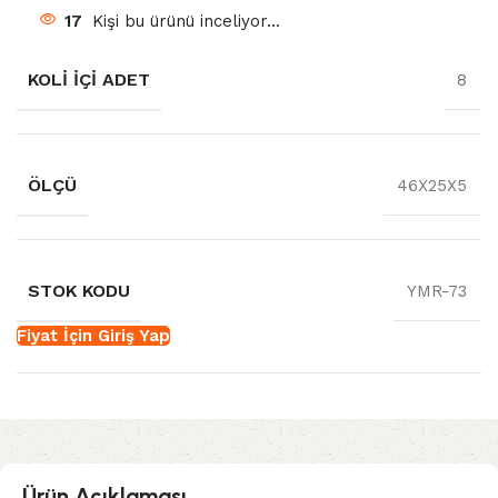
17
Kişi bu ürünü inceliyor...
KOLI İÇI ADET
8
ÖLÇÜ
46X25X5
STOK KODU
YMR-73
Fiyat İçin Giriş Yap
Ürün Açıklaması