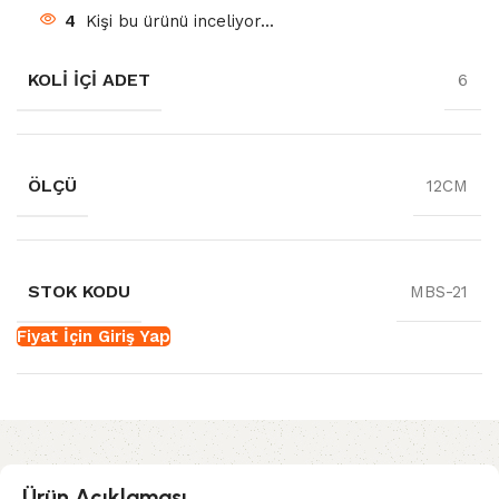
4
Kişi bu ürünü inceliyor...
KOLI İÇI ADET
6
ÖLÇÜ
12CM
STOK KODU
MBS-21
Fiyat İçin Giriş Yap
Ürün Açıklaması