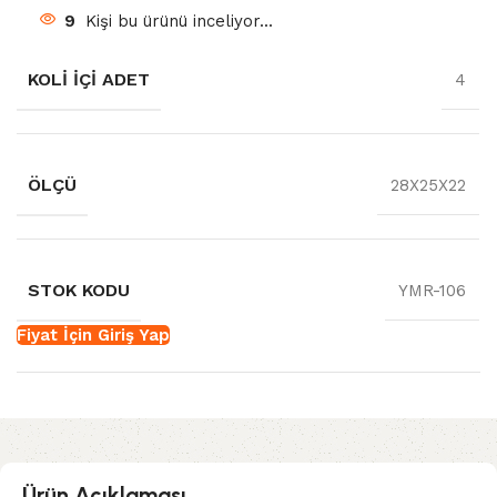
9
Kişi bu ürünü inceliyor...
KOLI İÇI ADET
4
ÖLÇÜ
28X25X22
STOK KODU
YMR-106
Fiyat İçin Giriş Yap
Ürün Açıklaması