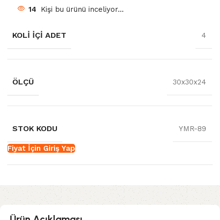
14
Kişi bu ürünü inceliyor...
KOLI İÇI ADET
4
ÖLÇÜ
30x30x24
STOK KODU
YMR-89
Fiyat İçin Giriş Yap
Ürün Açıklaması