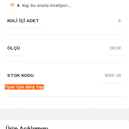
4
Kişi bu ürünü inceliyor...
KOLI İÇI ADET
6
ÖLÇÜ
29CM
STOK KODU
MBS-39
Fiyat İçin Giriş Yap
Ürün Açıklaması