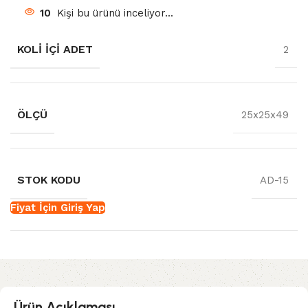
10
Kişi bu ürünü inceliyor...
KOLI İÇI ADET
2
ÖLÇÜ
25x25x49
STOK KODU
AD-15
Fiyat İçin Giriş Yap
Ürün Açıklaması