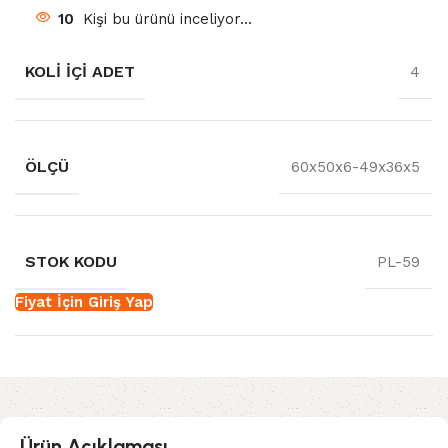
10
Kişi bu ürünü inceliyor...
KOLI İÇI ADET
4
ÖLÇÜ
60x50x6-49x36x5
STOK KODU
PL-59
Fiyat İçin Giriş Yap
Ürün Açıklaması