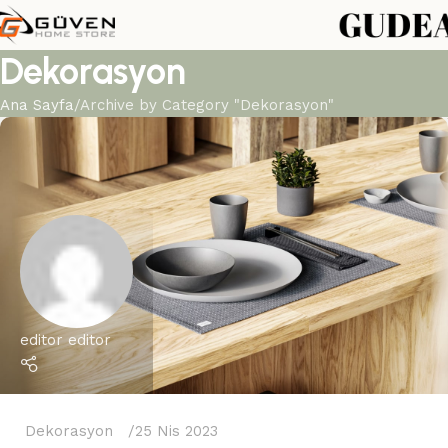
Dekorasyon
Ana Sayfa
Archive by Category "Dekorasyon"
editor editor
Dekorasyon
25 Nis 2023