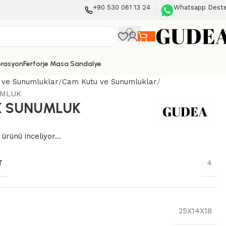
+90 530 061 13 24
Whatsapp Dest
orasyon
Ferforje Masa Sandalye
 ve Sunumluklar
Cam Kutu ve Sunumluklar
UMLUK
K SUNUMLUK
 ürünü inceliyor...
T
4
25X14X18