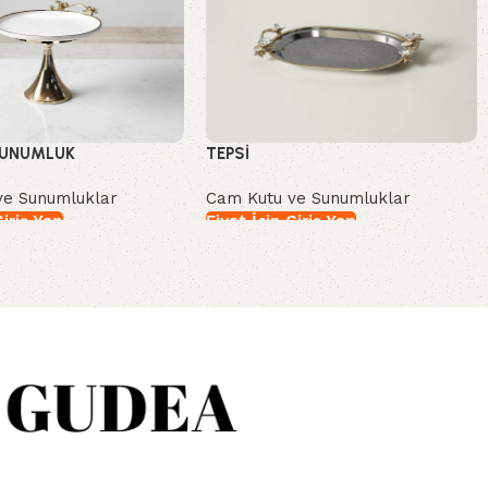
SUNUMLUK
TEPSİ
ve Sunumluklar
Cam Kutu ve Sunumluklar
Giriş Yap
Fiyat İçin Giriş Yap
İncele