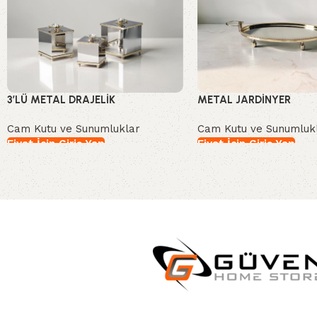
3’LÜ METAL DRAJELİK
METAL JARDİNYER
Cam Kutu ve Sunumluklar
Cam Kutu ve Sunumluk
Fiyat İçin Giriş Yap
Fiyat İçin Giriş Yap
İncele
İncele
Read More