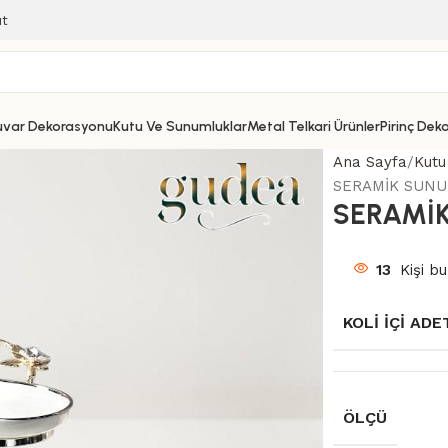
ıt
uvar Dekorasyonu
Kutu Ve Sunumluklar
Metal Telkari Ürünler
Pirinç Dek
Ana Sayfa
Kutu
SERAMİK SUN
SERAMİ
13
Kişi bu
KOLI İÇI ADE
ÖLÇÜ