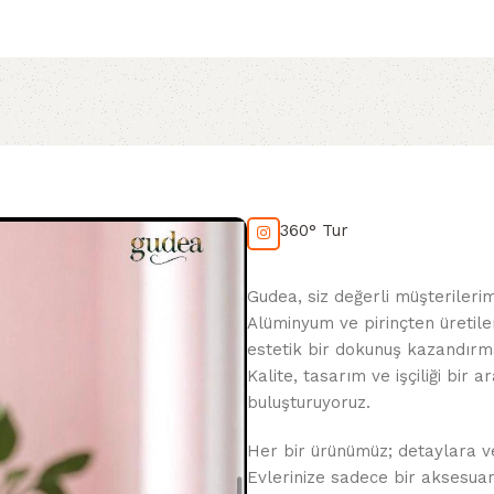
360° Tur
Gudea, siz değerli müşterileri
Alüminyum ve pirinçten üretile
estetik bir dokunuş kazandırma
Kalite, tasarım ve işçiliği bir
buluşturuyoruz.
Her bir ürünümüz; detaylara veri
Evlerinize sadece bir aksesua