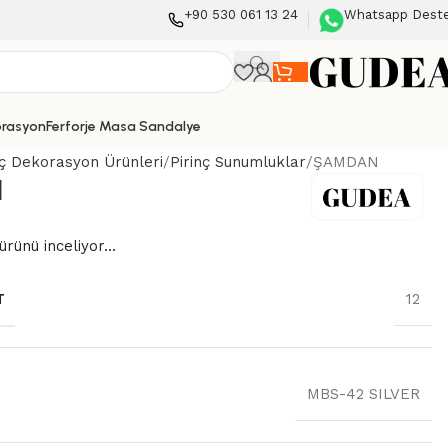
+90 530 061 13 24
Whatsapp Dest
orasyon
Ferforje Masa Sandalye
nç Dekorasyon Ürünleri
Pirinç Sunumluklar
ŞAMDAN
N
ürünü inceliyor...
T
12
MBS-42 SILVER