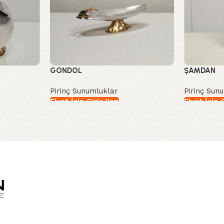
GONDOL
ŞAMDAN
Pirinç Sunumluklar
Pirinç Sun
Fiyat İçin Giriş Yap
Fiyat İçin 
İncele
İncele