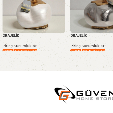
DRAJELİK
DRAJELİK
Pirinç Sunumluklar
Pirinç Sunumluklar
Fiyat İçin Giriş Yap
Fiyat İçin Giriş Yap
İncele
İncele
Read More