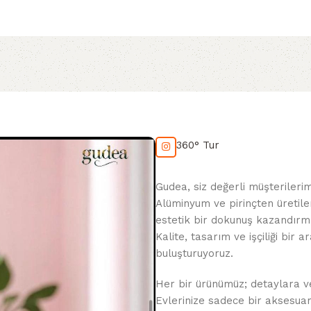
360° Tur
Gudea, siz değerli müşterileri
Alüminyum ve pirinçten üretile
estetik bir dokunuş kazandırma
Kalite, tasarım ve işçiliği bir
buluşturuyoruz.
Her bir ürünümüz; detaylara veri
Evlerinize sadece bir aksesua