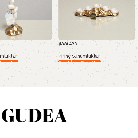
ŞAMDAN
umluklar
Pirinç Sunumluklar
Giriş Yap
Fiyat İçin Giriş Yap
İncele