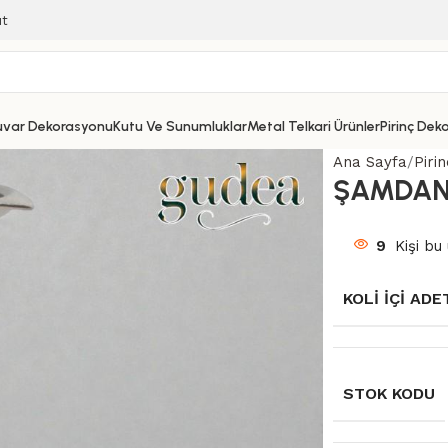
ıt
uvar Dekorasyonu
Kutu Ve Sunumluklar
Metal Telkari Ürünler
Pirinç Dek
Ana Sayfa
Piri
ŞAMDA
9
Kişi bu 
KOLI İÇI ADE
STOK KODU