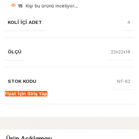
15
Kişi bu ürünü inceliyor...
KOLI İÇI ADET
4
ÖLÇÜ
22x22x18
STOK KODU
NF-62
Fiyat İçin Giriş Yap
Ürün Açıklaması