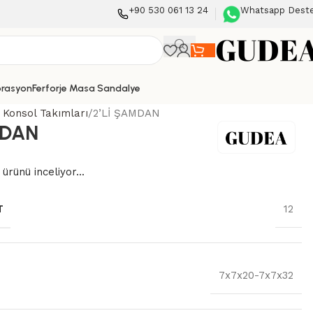
+90 530 061 13 24
Whatsapp Dest
orasyon
Ferforje Masa Sandalye
Konsol Takımları
2’Lİ ŞAMDAN
MDAN
 ürünü inceliyor...
T
12
7x7x20-7x7x32