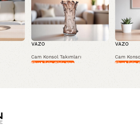
VAZO
VAZO
Cam Konsol Takımları
Cam Konso
Fiyat İçin Giriş Yap
Fiyat İçin 
İncele
İncele