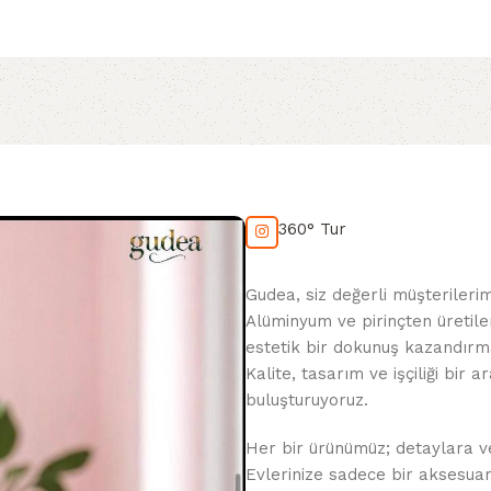
360° Tur
Gudea, siz değerli müşterileri
Alüminyum ve pirinçten üretile
estetik bir dokunuş kazandırma
Kalite, tasarım ve işçiliği bir
buluşturuyoruz.
Her bir ürünümüz; detaylara veri
Evlerinize sadece bir aksesua