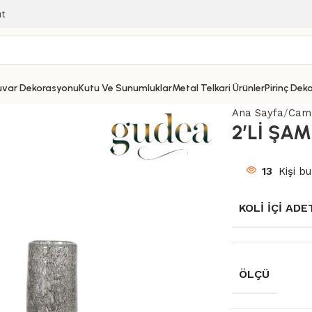
ıt
uvar Dekorasyonu
Kutu Ve Sunumluklar
Metal Telkari Ürünler
Pirinç Dek
Ana Sayfa
Cam 
2’Lİ ŞA
13
Kişi bu
KOLI İÇI ADE
ÖLÇÜ