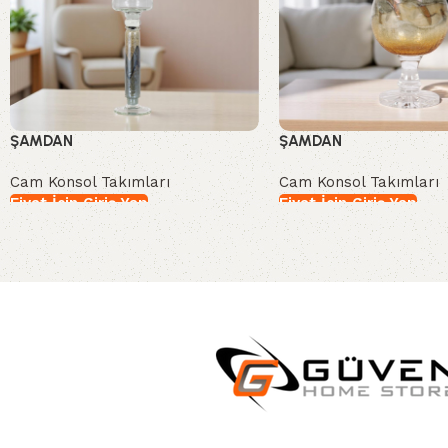
ŞAMDAN
ŞAMDAN
Cam Konsol Takımları
Cam Konsol Takımları
Fiyat İçin Giriş Yap
Fiyat İçin Giriş Yap
İncele
İncele
Read More