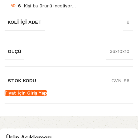
6
Kişi bu ürünü inceliyor...
KOLI İÇI ADET
6
ÖLÇÜ
36x10x10
STOK KODU
GVN-96
Fiyat İçin Giriş Yap
Ürün Açıklaması