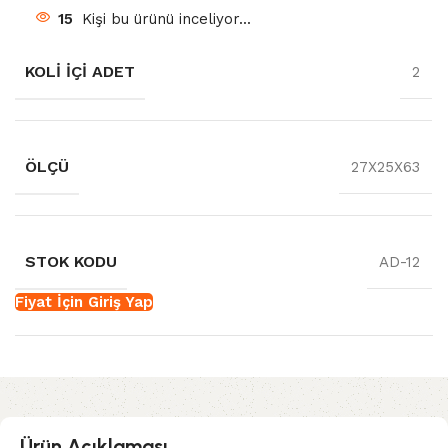
15
Kişi bu ürünü inceliyor...
KOLI İÇI ADET
2
ÖLÇÜ
27X25X63
STOK KODU
AD-12
Fiyat İçin Giriş Yap
Ürün Açıklaması