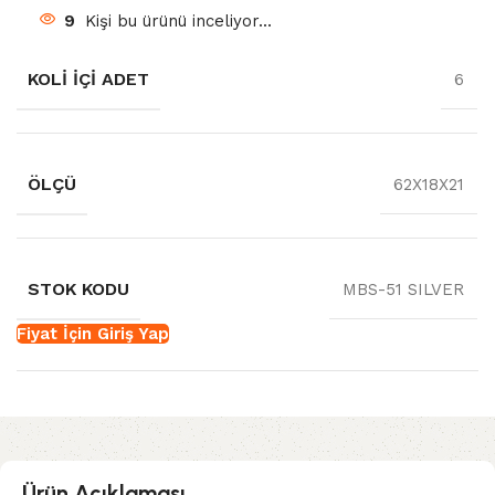
9
Kişi bu ürünü inceliyor...
KOLI İÇI ADET
6
ÖLÇÜ
62X18X21
STOK KODU
MBS-51 SILVER
Fiyat İçin Giriş Yap
Ürün Açıklaması