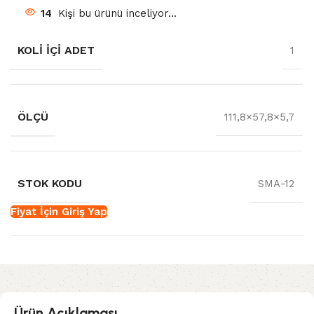
14
Kişi bu ürünü inceliyor...
KOLI İÇI ADET
1
ÖLÇÜ
111,8×57,8×5,7
STOK KODU
SMA-12
Fiyat İçin Giriş Yap
Ürün Açıklaması