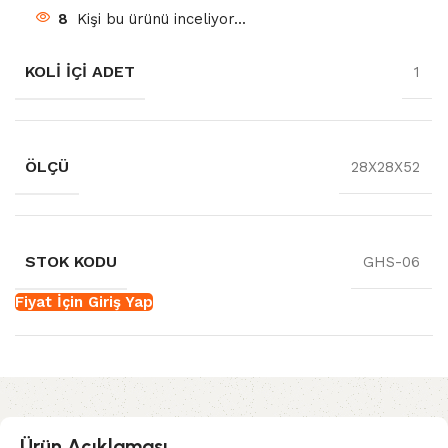
8
Kişi bu ürünü inceliyor...
KOLI İÇI ADET
1
ÖLÇÜ
28X28X52
STOK KODU
GHS-06
Fiyat İçin Giriş Yap
Ürün Açıklaması